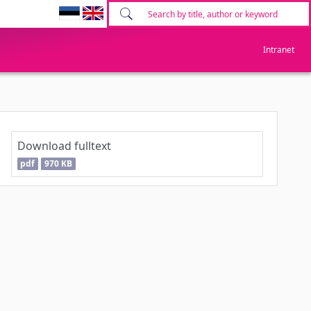
Intranet
Download fulltext
pdf
970 KB