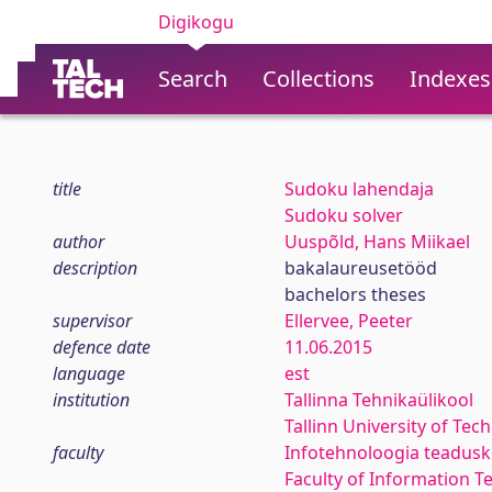
Digikogu
Search
Collections
Indexes
title
Sudoku lahendaja
Sudoku solver
author
Uuspõld, Hans Miikael
description
bakalaureusetööd
bachelors theses
supervisor
Ellervee, Peeter
defence date
11.06.2015
language
est
institution
Tallinna Tehnikaülikool
Tallinn University of Tec
faculty
Infotehnoloogia teadus
Faculty of Information T