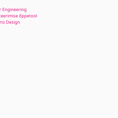
 Engineering
teerimise õppetool
ems Design