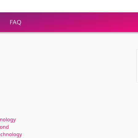
FAQ
hnology
kond
echnology