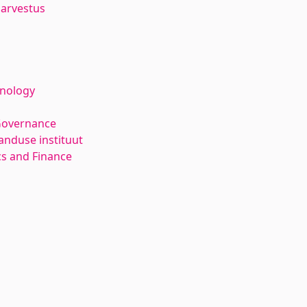
arvestus
hnology
Governance
anduse instituut
s and Finance