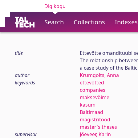
Digikogu
Search
Collections
Indexes
title
Ettevõtte omanditüübi se
The relationship between
a case study of the Baltic
author
Krumgolts, Anna
keywords
ettevõtted
companies
maksevõime
kasum
Baltimaad
magistritööd
master's theses
supervisor
Jõeveer, Karin