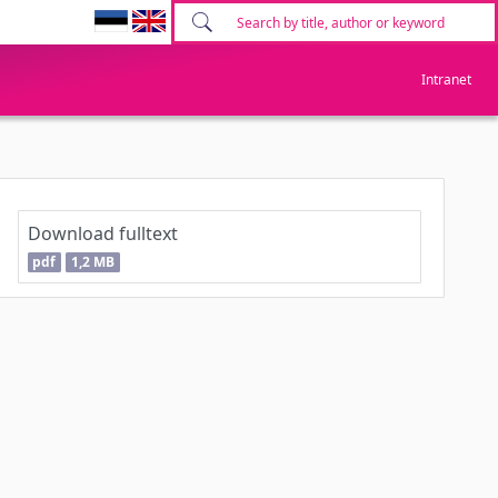
Intranet
Download fulltext
pdf
1,2 MB