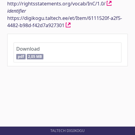
http://rightsstatements.org/vocab/InC/1.0/
identifier
https://digikogu.taltech.ee/et/Item/6111520f-a2f5-
4482-b98d-f42d7a927301
Download
pdf
2,05 MB
TALTECH DIGIKOGU