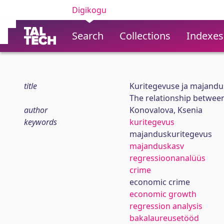
Digikogu
Search
Collections
Indexes
title
Kuritegevuse ja majandus
The relationship betwee
author
Konovalova, Ksenia
keywords
kuritegevus
majanduskuritegevus
majanduskasv
regressioonanalüüs
crime
economic crime
economic growth
regression analysis
bakalaureusetööd