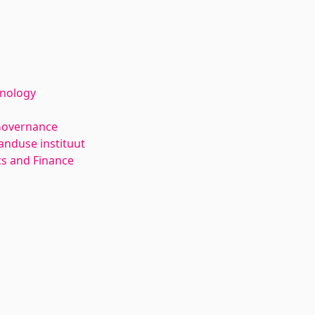
hnology
Governance
anduse instituut
s and Finance