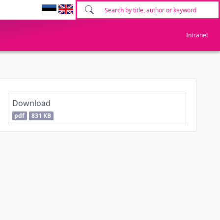
Intranet
Download
pdf
831 KB