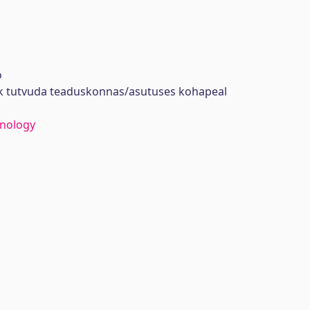
ö
ik tutvuda teaduskonnas/asutuses kohapeal
hnology