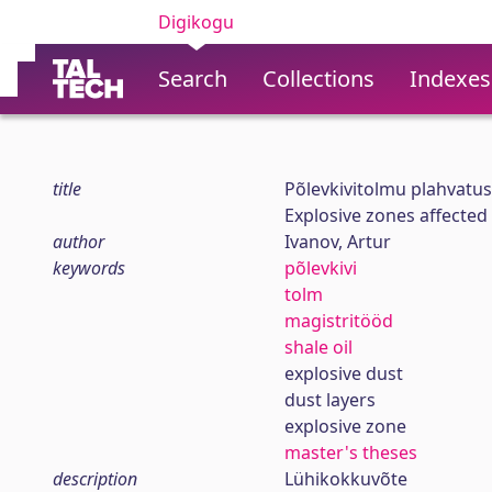
Digikogu
Search
Collections
Indexes
title
Põlevkivitolmu plahvatus
Explosive zones affected 
author
Ivanov, Artur
keywords
põlevkivi
tolm
magistritööd
shale oil
explosive dust
dust layers
explosive zone
master's theses
description
Lühikokkuvõte