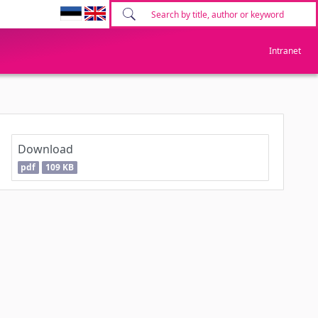
Intranet
Download
pdf
109 KB