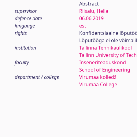
Abstract
supervisor
Riisalu, Hella
defence date
06.06.2019
language
est
rights
Konfidentsiaalne lõputö
Lõputööga ei ole võimal
institution
Tallinna Tehnikaülikool
Tallinn University of Tec
faculty
Inseneriteaduskond
School of Engineering
department / college
Virumaa kolledž
Virumaa College