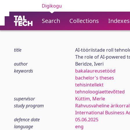
Digikogu
Search
Collections
Indexes
title
AI-tööriistade roll tehno
The role of AI-powered t
author
Beridze, Iveri
keywords
bakalaureusetööd
bachelor's theses
tehisintellekt
tehnoloogiaettevõtted
supervisor
Küttim, Merle
study program
Rahvusvaheline ärikorra
International Business A
defence date
05.06.2025
language
eng