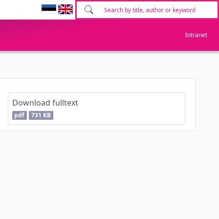
Intranet
Download fulltext
pdf
731 KB