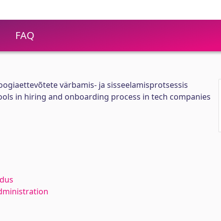
FAQ
loogiaettevõtete värbamis- ja sisseelamisprotsessis
ools in hiring and onboarding process in tech companies
ldus
dministration