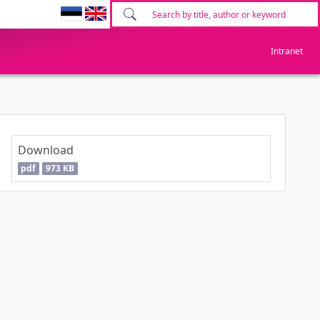
Intranet
Download
pdf
973 KB