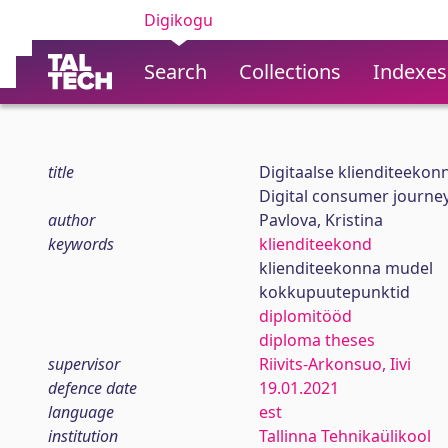
Digikogu
Search
Collections
Indexes
title
Digitaalse klienditeekon
Digital consumer journey
author
Pavlova, Kristina
keywords
klienditeekond
klienditeekonna mudel
kokkupuutepunktid
diplomitööd
diploma theses
supervisor
Riivits-Arkonsuo, Iivi
defence date
19.01.2021
language
est
institution
Tallinna Tehnikaülikool