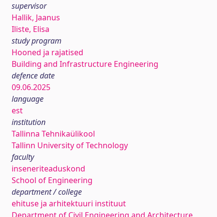
supervisor
Hallik, Jaanus
Iliste, Elisa
study program
Hooned ja rajatised
Building and Infrastructure Engineering
defence date
09.06.2025
language
est
institution
Tallinna Tehnikaülikool
Tallinn University of Technology
faculty
inseneriteaduskond
School of Engineering
department / college
ehituse ja arhitektuuri instituut
Department of Civil Engineering and Architecture