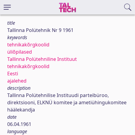
title
Tallinna Polütehnik Nr 9 1961
keywords
tehnikakõrgkoolid
üliõpilased
Tallinna Polütehniline Instituut
tehnikakõrgkoolid
Eesti
ajalehed
description
Tallinna Polütehnilise Instituudi parteibüroo,
direktsiooni, ELKNÜ komitee ja ametiühingukomitee
häälekandja
date
06.04.1961
language