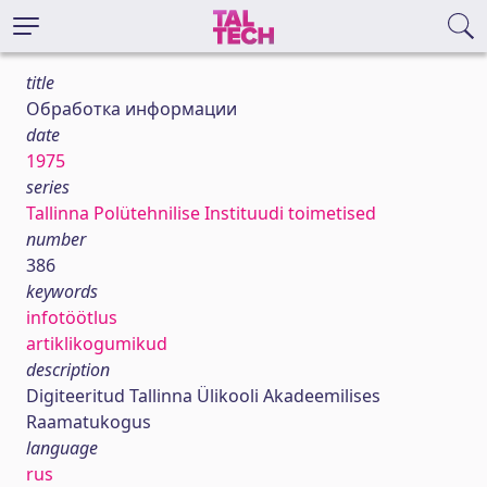
title
Обработка информации
date
1975
series
Tallinna Polütehnilise Instituudi toimetised
number
386
keywords
infotöötlus
artiklikogumikud
description
Digiteeritud Tallinna Ülikooli Akadeemilises
Raamatukogus
language
rus