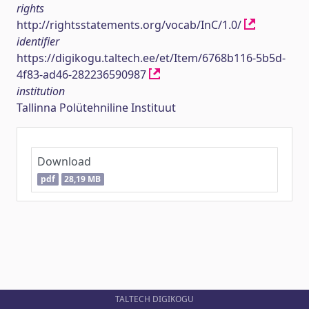
rights
http://rightsstatements.org/vocab/InC/1.0/
identifier
https://digikogu.taltech.ee/et/Item/6768b116-5b5d-
4f83-ad46-282236590987
institution
Tallinna Polütehniline Instituut
Download
pdf
28,19 MB
TALTECH DIGIKOGU