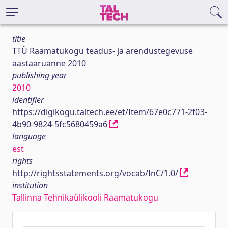
title
TTÜ Raamatukogu teadus- ja arendustegevuse
aastaaruanne 2010
publishing year
2010
identifier
https://digikogu.taltech.ee/et/Item/67e0c771-2f03-
4b90-9824-5fc5680459a6
language
est
rights
http://rightsstatements.org/vocab/InC/1.0/
institution
Tallinna Tehnikaülikooli Raamatukogu