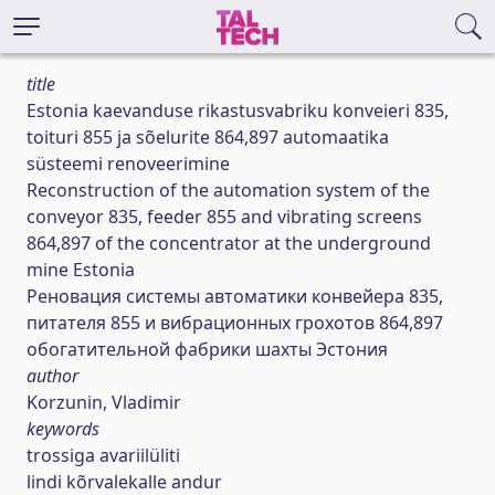
title
Estonia kaevanduse rikastusvabriku konveieri 835,
toituri 855 ja sõelurite 864,897 automaatika
süsteemi renoveerimine
Reconstruction of the automation system of the
conveyor 835, feeder 855 and vibrating screens
864,897 of the concentrator at the underground
mine Estonia
Реновация системы автоматики конвейера 835,
питателя 855 и вибрационных грохотов 864,897
обогатительной фабрики шахты Эстония
author
Korzunin, Vladimir
keywords
trossiga avariilüliti
lindi kõrvalekalle andur