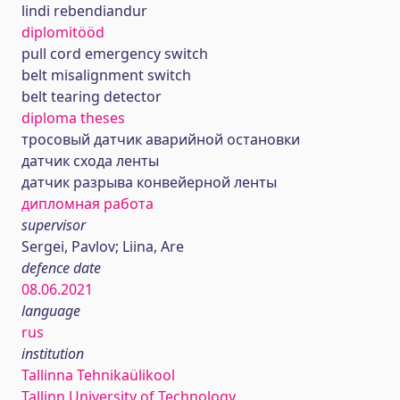
lindi rebendiandur
diplomitööd
pull cord emergency switch
belt misalignment switch
belt tearing detector
diploma theses
тросовый датчик аварийной остановки
датчик схода ленты
датчик разрыва конвейерной ленты
дипломная работа
supervisor
Sergei, Pavlov; Liina, Are
defence date
08.06.2021
language
rus
institution
Tallinna Tehnikaülikool
Tallinn University of Technology