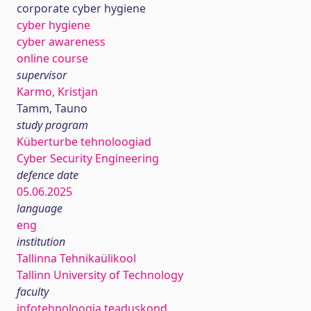
corporate cyber hygiene
cyber hygiene
cyber awareness
online course
supervisor
Karmo, Kristjan
Tamm, Tauno
study program
Küberturbe tehnoloogiad
Cyber Security Engineering
defence date
05.06.2025
language
eng
institution
Tallinna Tehnikaülikool
Tallinn University of Technology
faculty
infotehnoloogia teaduskond