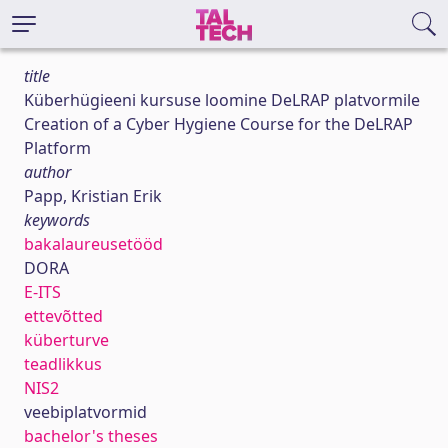
title
Küberhügieeni kursuse loomine DeLRAP platvormile
Creation of a Cyber Hygiene Course for the DeLRAP
Platform
author
Papp, Kristian Erik
keywords
bakalaureusetööd
DORA
E-ITS
ettevõtted
küberturve
teadlikkus
NIS2
veebiplatvormid
bachelor's theses