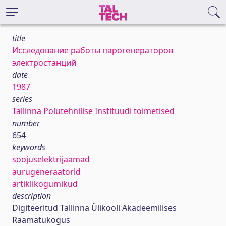
title
Исследование работы парогенераторов
электростанций
date
1987
series
Tallinna Polütehnilise Instituudi toimetised
number
654
keywords
soojuselektrijaamad
aurugeneraatorid
artiklikogumikud
description
Digiteeritud Tallinna Ülikooli Akadeemilises
Raamatukogus