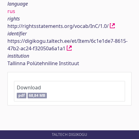
language
rus
rights
http://rightsstatements.org/vocab/InC/1.0/
identifier
https://digikogu.taltech.ee/et/Item/6c1e1de7-8615-
47b2-ac24-f32050a6a1a1
institution
Tallinna Polütehniline Instituut
Download
pdf
68,84 MB
TALTECH DIGIKOGU