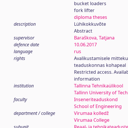
bucket loaders
fork lifter
diploma theses
description
Lühikokkuvõte
Abstract
supervisor
Baraškova, Tatjana
defence date
10.06.2017
language
rus
rights
Avalikustamisele mittek
teaduskonnas kohapeal
Restricted access. Availa
information
institution
Tallinna Tehnikaülikool
Tallinn University of Tec
faculty
Inseneriteaduskond
School of Engineering
department / college
Virumaa kolledž
Virumaa College
subunit
Reaal- ja tehnikateadust