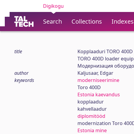
Digikogu
Search
Collections
Indexes
title
Kopplaaduri TORO 400D
TORO 400D loader equip
Модернизация оборудо
author
Kaljusaar, Edgar
keywords
moderniseerimine
Toro 400D
Estonia kaevandus
kopplaadur
kahvellaadur
diplomitööd
modernization Toro 400
Estonia mine