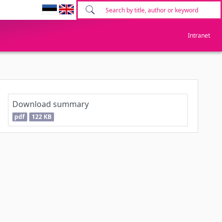
Intranet
Download summary
pdf
122 KB