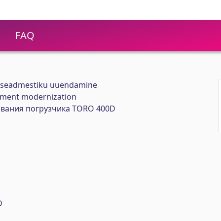
FAQ
 seadmestiku uuendamine
ment modernization
вания погрузчика TORO 400D
D