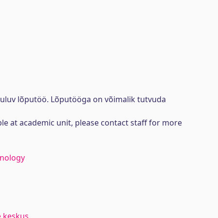
uuluv lõputöö. Lõputööga on võimalik tutvuda
ble at academic unit, please contact staff for more
hnology
e keskus