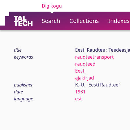
Digikogu
Search
Collections
Indexes
title
Eesti Raudtee : Teedeasja
keywords
raudteetransport
raudteed
Eesti
ajakirjad
publisher
K.-Ü. "Eesti Raudtee"
date
1931
language
est