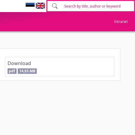
Intranet
Download
pdf
14,93 MB