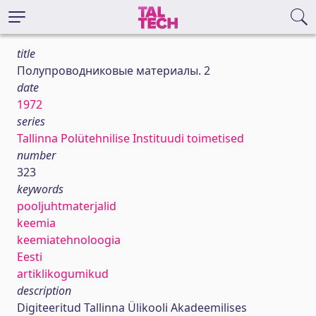
title
Полупроводниковые материалы. 2
date
1972
series
Tallinna Polütehnilise Instituudi toimetised
number
323
keywords
pooljuhtmaterjalid
keemia
keemiatehnoloogia
Eesti
artiklikogumikud
description
Digiteeritud Tallinna Ülikooli Akadeemilises