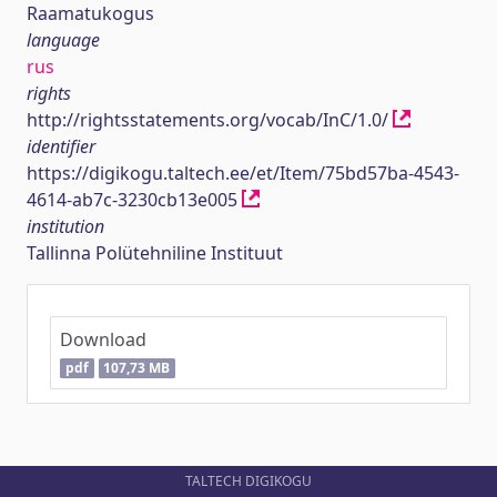
Raamatukogus
language
rus
rights
http://rightsstatements.org/vocab/InC/1.0/
identifier
https://digikogu.taltech.ee/et/Item/75bd57ba-4543-
4614-ab7c-3230cb13e005
institution
Tallinna Polütehniline Instituut
Download
pdf
107,73 MB
TALTECH DIGIKOGU