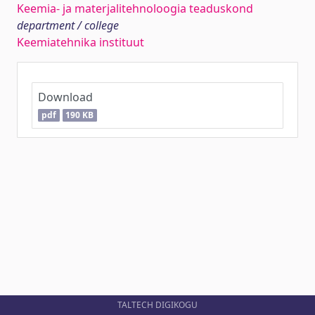
Keemia- ja materjalitehnoloogia teaduskond
department / college
Keemiatehnika instituut
Download
pdf
190 KB
TALTECH DIGIKOGU