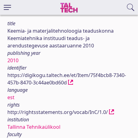
title
Keemia- ja materjalitehnoloogia teaduskonna
Keemiatehnika instituudi teadus- ja
arendustegevuse aastaaruanne 2010
publishing year
2010
identifier
https://digikogu.taltech.ee/et/Item/75f4bcb8-7340-
457b-8470-3c44ae0bd60d
language
est
rights
http://rightsstatements.org/vocab/InC/1.0/
institution
Tallinna Tehnikaülikool
faculty