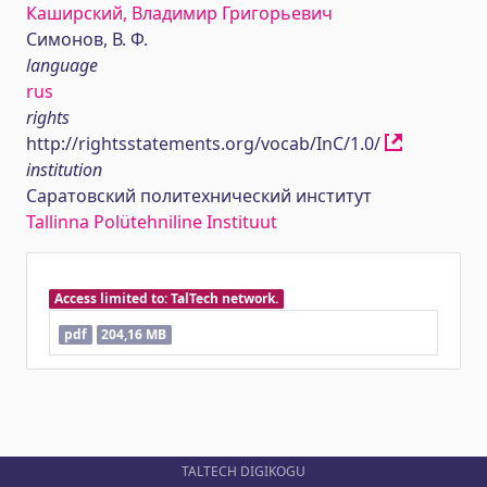
Каширский, Владимир Григорьевич
Симонов, В. Ф.
language
rus
rights
http://rightsstatements.org/vocab/InC/1.0/
institution
Саратовский политехнический институт
Tallinna Polütehniline Instituut
Access limited to: TalTech network.
pdf
204,16 MB
TALTECH DIGIKOGU