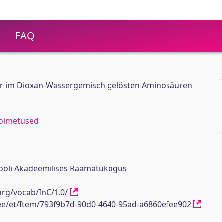
FAQ
der im Dioxan-Wassergemisch gelösten Aminosäuren
 toimetused
ikooli Akadeemilises Raamatukogus
org/vocab/InC/1.0/
h.ee/et/Item/793f9b7d-90d0-4640-95ad-a6860efee902