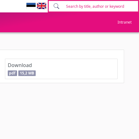
Intranet
Download
pdf
15,2 MB