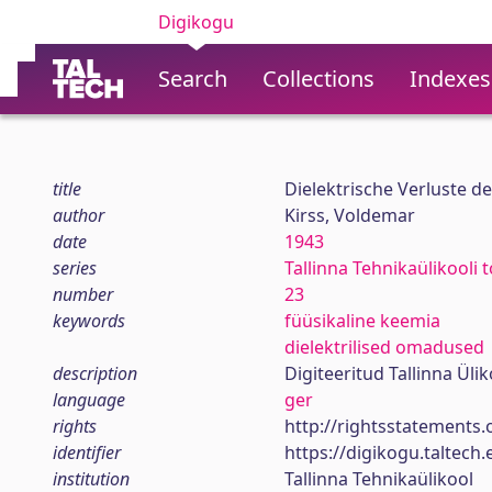
Digikogu
Search
Collections
Indexes
title
Dielektrische Verluste 
author
Kirss, Voldemar
date
1943
series
Tallinna Tehnikaülikooli
number
23
keywords
füüsikaline keemia
dielektrilised omadused
description
Digiteeritud Tallinna Ül
language
ger
rights
http://rightsstatements.
identifier
https://digikogu.taltec
institution
Tallinna Tehnikaülikool