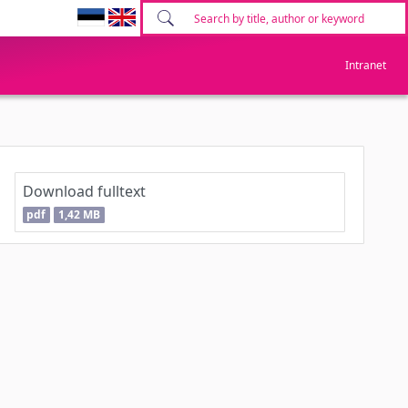
Intranet
Download fulltext
pdf
1,42 MB