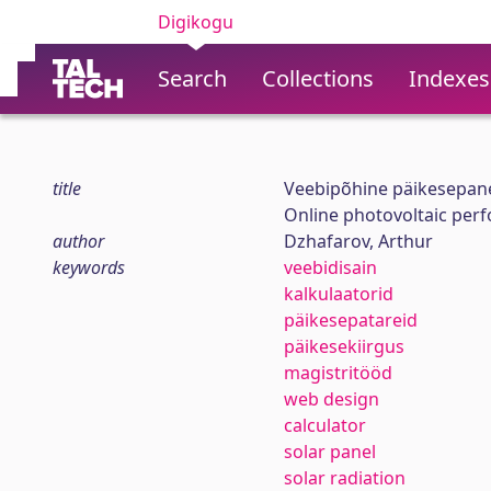
Digikogu
Search
Collections
Indexes
title
Veebipõhine päikesepan
Online photovoltaic per
author
Dzhafarov, Arthur
keywords
veebidisain
kalkulaatorid
päikesepatareid
päikesekiirgus
magistritööd
web design
calculator
solar panel
solar radiation