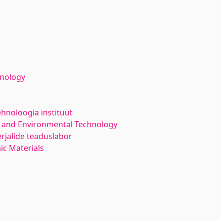
hnology
ehnoloogia instituut
 and Environmental Technology
rjalide teaduslabor
ic Materials