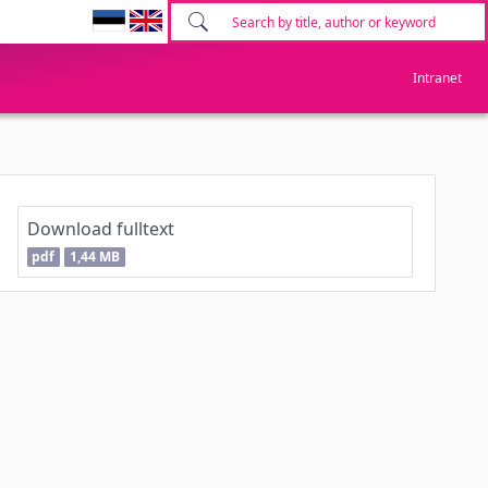
Intranet
Download fulltext
pdf
1,44 MB