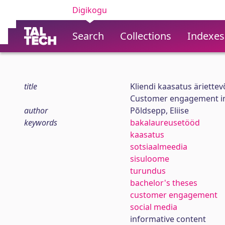
Digikogu
Search
Collections
Indexes
title
Kliendi kaasatus äriette
Customer engagement in 
author
Põldsepp, Eliise
keywords
bakalaureusetööd
kaasatus
sotsiaalmeedia
sisuloome
turundus
bachelor's theses
customer engagement
social media
informative content