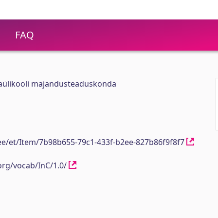
FAQ
ikaülikooli majandusteaduskonda
h.ee/et/Item/7b98b655-79c1-433f-b2ee-827b86f9f8f7
org/vocab/InC/1.0/