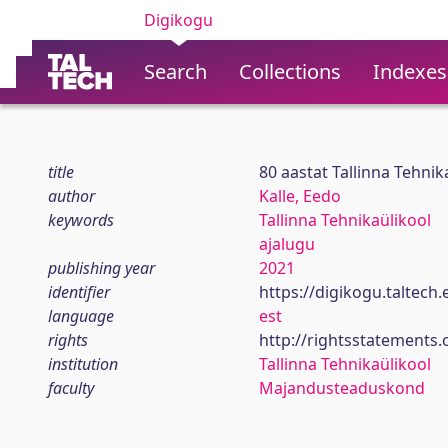
Digikogu
Search
Collections
Indexes
title
80 aastat Tallinna Tehn
author
Kalle, Eedo
keywords
Tallinna Tehnikaülikool
ajalugu
publishing year
2021
identifier
https://digikogu.taltec
language
est
rights
http://rightsstatements.
institution
Tallinna Tehnikaülikool
faculty
Majandusteaduskond