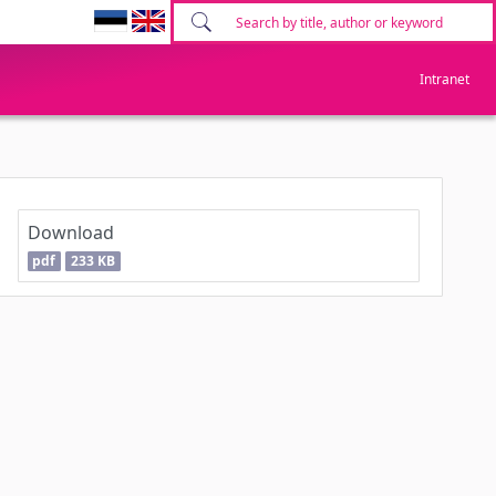
Intranet
Download
pdf
233 KB