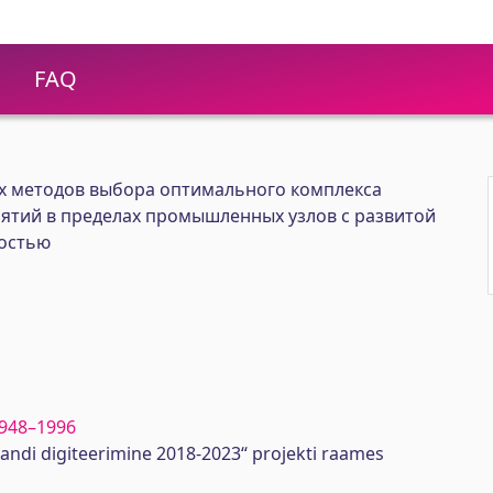
FAQ
х методов выбора оптимального комплекса
тий в пределах промышленных узлов с развитой
остью
 1948–1996
randi digiteerimine 2018-2023“ projekti raames