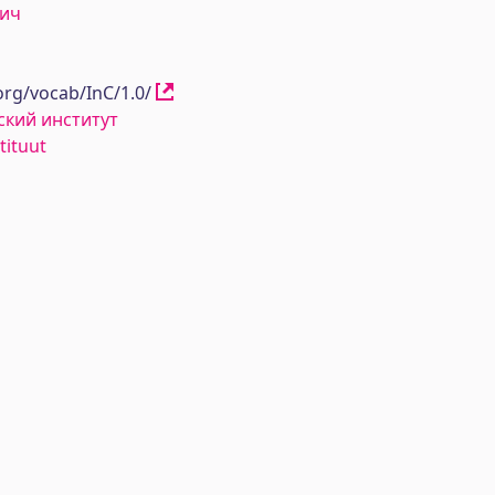
вич
org/vocab/InC/1.0/
кий институт
tituut