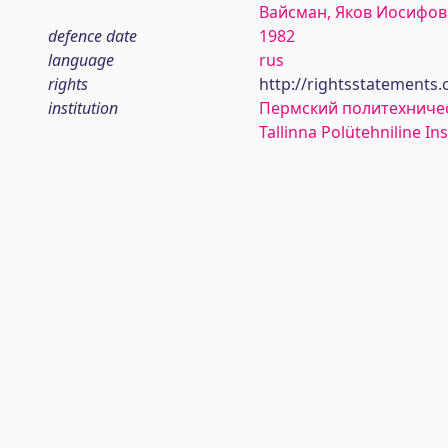
Вайсман, Яков Иосифо
defence date
1982
language
rus
rights
http://rightsstatements.
institution
Пермский политехничес
Tallinna Polütehniline Ins