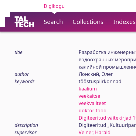
Digikogu
Search
Collections
Indexes
title
Разработка инженерны
водоохранных мероприя
калийной промышленн
author
Лонский, Олег
keywords
tööstuspiirkonnad
kaalium
veekaitse
veekvaliteet
doktoritööd
Digiteeritud väitekirjad
description
Digiteeritud „Kultuuripä
supervisor
Velner, Harald