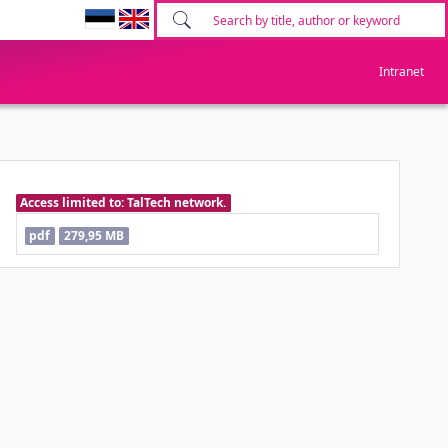
Intranet
Access limited to: TalTech network.
pdf
279,95 MB