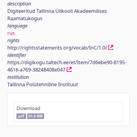
description
Digiteeritud Tallinna Ülikooli Akadeemilises
Raamatukogus
language
rus
rights
http://rightsstatements.org/vocab/InC/1.0/
identifier
https://digikogu.taltech.ee/et/Item/7d6ebe90-8195-
4616-a769-38248408e047
institution
Tallinna Polütehniline Instituut
Download
pdf
61,6 MB