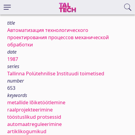
title
Автоматизация технологического
проектирования процессов механической
обработки
date
1987
series
Tallinna Polütehnilise Instituudi toimetised
number
653
keywords
metallide lõiketöötlemine
raalprojekteerimine
tööstuslikud protsessid
automaatreguleerimine
artiklikogumikud