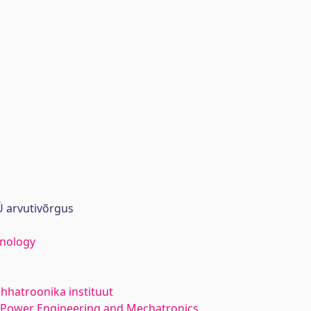
 arvutivõrgus
hnology
hhatroonika instituut
l Power Engineering and Mechatronics