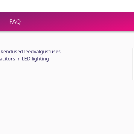
FAQ
akendused leedvalgustuses
citors in LED lighting