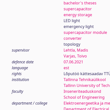
bachelor's theses
supercapacitor
energy storage
LED light
emergency light
supercapacitor module
converter
topology
supervisor
Lehtla, Madis
Varjas, Toivo
defence date
07.06.2021
language
est
rights
Lõputöö kättesaadav TTÜ
institution
Tallinna Tehnikaülikool
Tallinn University of Tec
faculty
Inseneriteaduskond
School of Engineering
department / college
Elektroenergeetika ja me
Department of Electrica