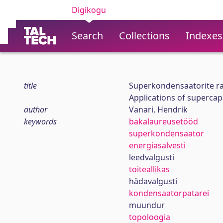
Digikogu
Search
Collections
Indexes
title
Superkondensaatorite r
Applications of supercapa
author
Vanari, Hendrik
keywords
bakalaureusetööd
superkondensaator
energiasalvesti
leedvalgusti
toiteallikas
hädavalgusti
kondensaatorpatarei
muundur
topoloogia