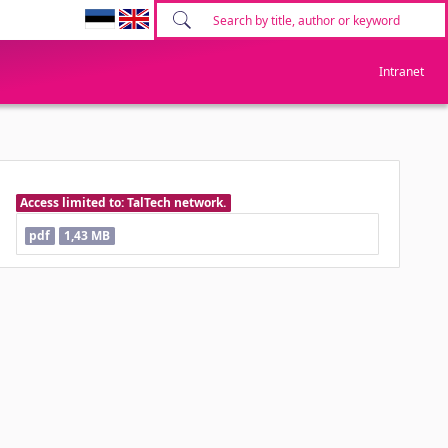
Intranet
Access limited to: TalTech network.
pdf
1,43 MB