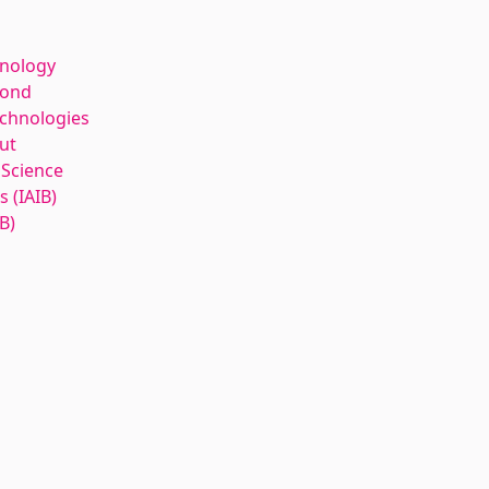
hnology
kond
echnologies
ut
 Science
 (IAIB)
B)