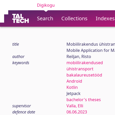
Digikogu
Search
Collections
Indexes
title
Mobiilirakendus ühistra
Mobile Application for 
author
Reiljan, Risto
keywords
mobiilirakendused
ühistransport
bakalaureusetööd
Android
Kotlin
Jetpack
bachelor's theses
supervisor
Valla, Elli
defence date
06.06.2023