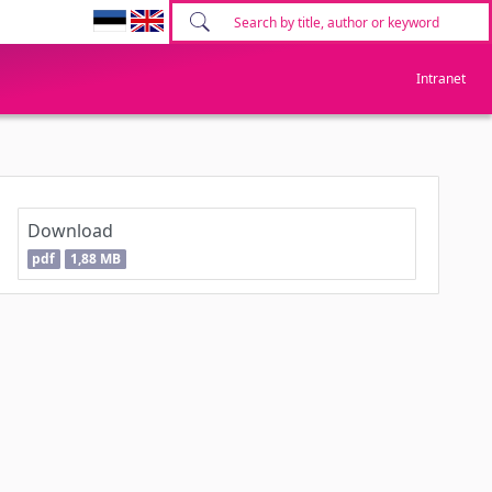
Intranet
Download
pdf
1,88 MB