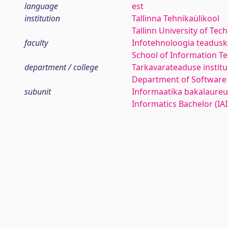
language
est
institution
Tallinna Tehnikaülikool
Tallinn University of Tec
faculty
Infotehnoloogia teadus
School of Information T
department / college
Tarkavarateaduse institu
Department of Software
subunit
Informaatika bakalaureus
Informatics Bachelor (IAI