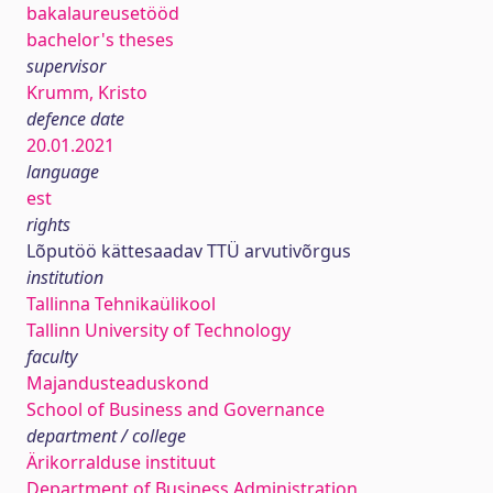
bakalaureusetööd
bachelor's theses
supervisor
Krumm, Kristo
defence date
20.01.2021
language
est
rights
Lõputöö kättesaadav TTÜ arvutivõrgus
institution
Tallinna Tehnikaülikool
Tallinn University of Technology
faculty
Majandusteaduskond
School of Business and Governance
department / college
Ärikorralduse instituut
Department of Business Administration