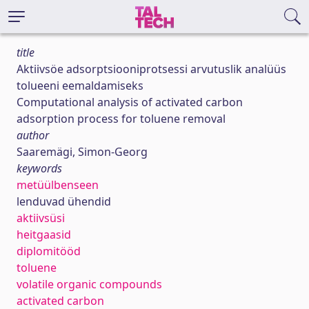
title
Aktiivsöe adsorptsiooniprotsessi arvutuslik analüüs
tolueeni eemaldamiseks
Computational analysis of activated carbon
adsorption process for toluene removal
author
Saaremägi, Simon-Georg
keywords
metüülbenseen
lenduvad ühendid
aktiivsüsi
heitgaasid
diplomitööd
toluene
volatile organic compounds
activated carbon