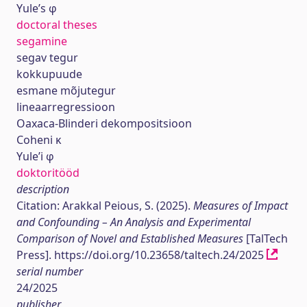
Yule’s φ
doctoral theses
segamine
segav tegur
kokkupuude
esmane mõjutegur
lineaarregressioon
Oaxaca-Blinderi dekompositsioon
Coheni κ
Yule’i φ
doktoritööd
description
Citation: Arakkal Peious, S. (2025).
Measures of Impact
and Confounding – An Analysis and Experimental
Comparison of Novel and Established Measures
[TalTech
Press]. https://doi.org/10.23658/taltech.24/2025
serial number
24/2025
publisher