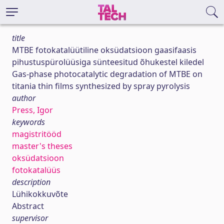
title
MTBE fotokatalüütiline oksüdatsioon gaasifaasis
pihustuspürolüüsiga sünteesitud õhukestel kiledel
Gas-phase photocatalytic degradation of MTBE on
titania thin films synthesized by spray pyrolysis
author
Press, Igor
keywords
magistritööd
master's theses
oksüdatsioon
fotokatalüüs
description
Lühikokkuvõte
Abstract
supervisor