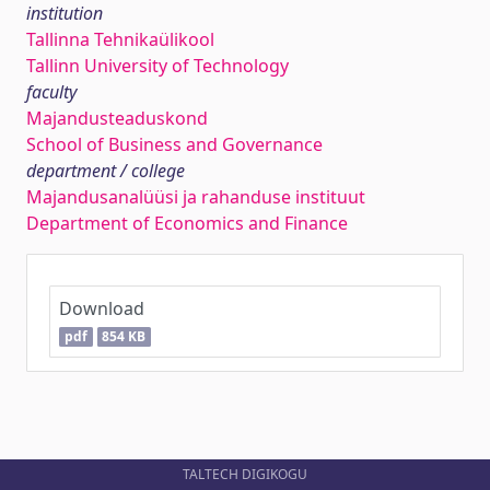
institution
Tallinna Tehnikaülikool
Tallinn University of Technology
faculty
Majandusteaduskond
School of Business and Governance
department / college
Majandusanalüüsi ja rahanduse instituut
Department of Economics and Finance
Download
pdf
854 KB
TALTECH DIGIKOGU