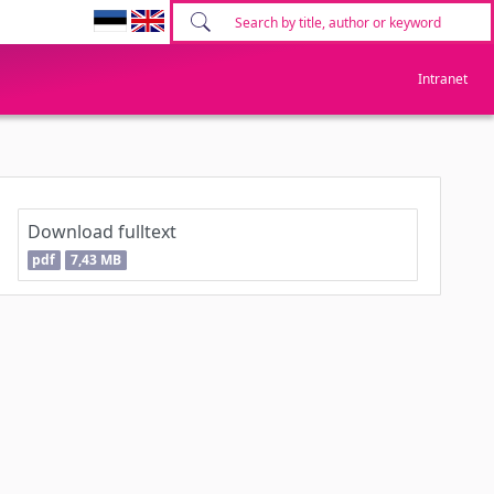
Intranet
Download fulltext
pdf
7,43 MB