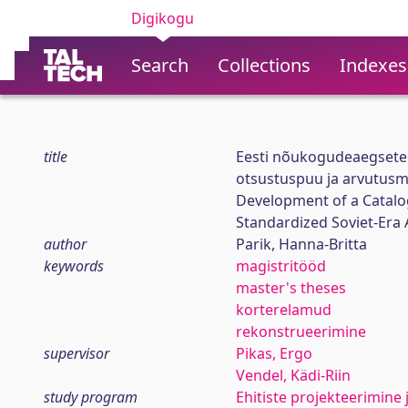
Digikogu
Search
Collections
Indexes
title
Eesti nõukogudeaegsete 
otsustuspuu ja arvutusm
Development of a Catalog
Standardized Soviet-Era 
author
Parik, Hanna-Britta
keywords
magistritööd
master's theses
korterelamud
rekonstrueerimine
supervisor
Pikas, Ergo
Vendel, Kädi-Riin
study program
Ehitiste projekteerimine 