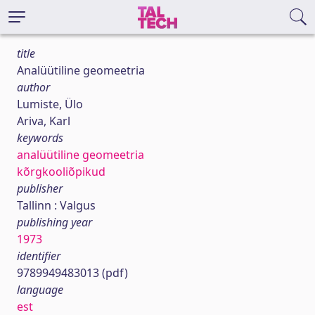
title
Analüütiline geomeetria
author
Lumiste, Ülo
Ariva, Karl
keywords
analüütiline geomeetria
kõrgkooliõpikud
publisher
Tallinn : Valgus
publishing year
1973
identifier
9789949483013 (pdf)
language
est