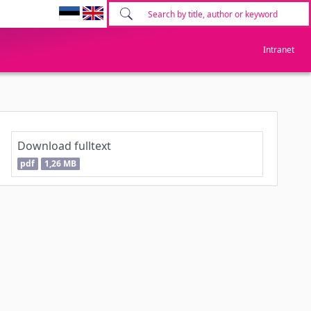
Intranet
Download fulltext
pdf
1,26 MB