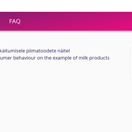
FAQ
tukäitumisele piimatoodete näitel
onsumer behaviour on the example of milk products