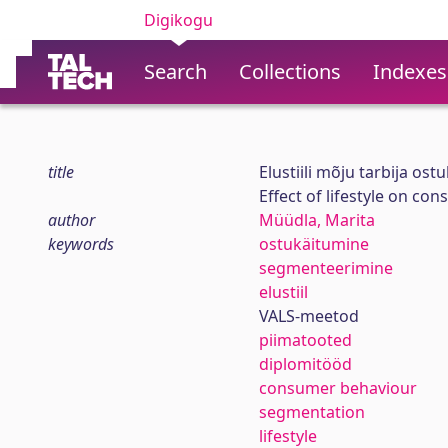
Digikogu
Search
Collections
Indexes
title
Elustiili mõju tarbija os
Effect of lifestyle on c
author
Müüdla, Marita
keywords
ostukäitumine
segmenteerimine
elustiil
VALS-meetod
piimatooted
diplomitööd
consumer behaviour
segmentation
lifestyle