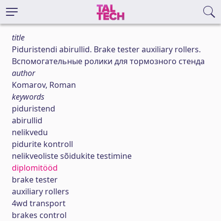
title
Piduristendi abirullid. Brake tester auxiliary rollers.
Вспомогательные ролики для тормозного стенда
author
Komarov, Roman
keywords
piduristend
abirullid
nelikvedu
pidurite kontroll
nelikveoliste sõidukite testimine
diplomitööd
brake tester
auxiliary rollers
4wd transport
brakes control