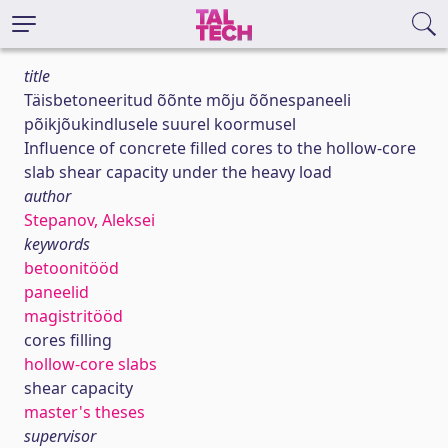
title
Täisbetoneeritud õõnte mõju õõnespaneeli
põikjõukindlusele suurel koormusel
Influence of concrete filled cores to the hollow-core
slab shear capacity under the heavy load
author
Stepanov, Aleksei
keywords
betoonitööd
paneelid
magistritööd
cores filling
hollow-core slabs
shear capacity
master's theses
supervisor