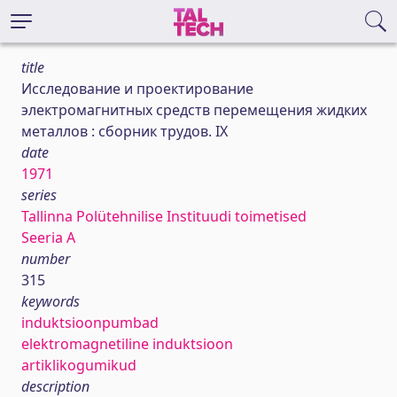
title
Исследование и проектирование
электромагнитных средств перемещения жидких
металлов : сборник трудов. IX
date
1971
series
Tallinna Polütehnilise Instituudi toimetised
Seeria A
number
315
keywords
induktsioonpumbad
elektromagnetiline induktsioon
artiklikogumikud
description