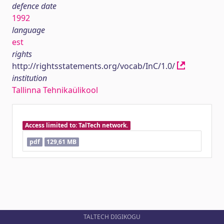
defence date
1992
language
est
rights
http://rightsstatements.org/vocab/InC/1.0/
institution
Tallinna Tehnikaülikool
Access limited to: TalTech network.
pdf
129,61 MB
TALTECH DIGIKOGU