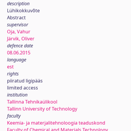
description
Lühikokkuvõte
Abstract
supervisor
Oja, Vahur
Järvik, Oliver
defence date
08.06.2015
language
est
rights
piiratud ligipääs
limited access
institution
Tallinna Tehnikaülikool
Tallinn University of Technology
faculty
Keemia- ja materjalitehnoloogia teaduskond
Faculty of Chemical and Materials Technology