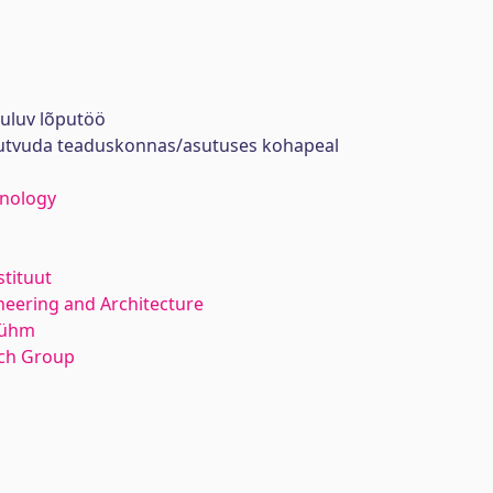
uuluv lõputöö
tutvuda teaduskonnas/asutuses kohapeal
hnology
stituut
neering and Architecture
rühm
rch Group