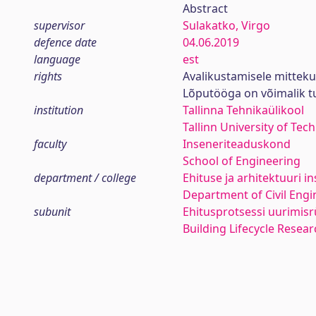
Abstract
supervisor
Sulakatko, Virgo
defence date
04.06.2019
language
est
rights
Avalikustamisele mittek
Lõputööga on võimalik 
institution
Tallinna Tehnikaülikool
Tallinn University of Tec
faculty
Inseneriteaduskond
School of Engineering
department / college
Ehituse ja arhitektuuri in
Department of Civil Engi
subunit
Ehitusprotsessi uurimis
Building Lifecycle Resea