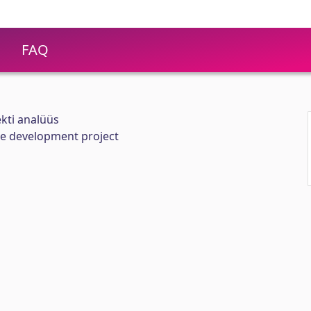
FAQ
kti analüüs
äe development project