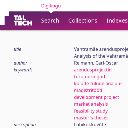
Digikogu
Search
Collections
Indexes
title
Vahtramäe arendusproje
Analysis of the Vahtram
author
Reimann, Carl-Oscar
keywords
arendusprojektid
turu-uuringud
kulude-tulude analüüs
magistritööd
development project
market analysis
feasibility study
master's theses
description
Lühikokkuvõte