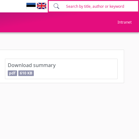
Intranet
Download summary
pdf
610 KB