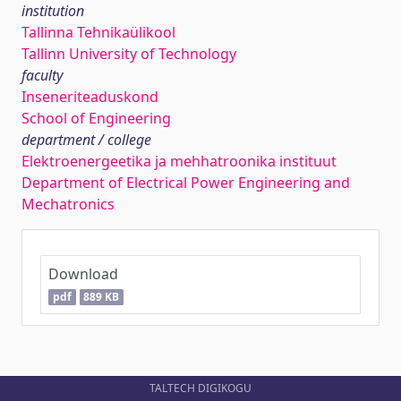
institution
Tallinna Tehnikaülikool
Tallinn University of Technology
faculty
Inseneriteaduskond
School of Engineering
department / college
Elektroenergeetika ja mehhatroonika instituut
Department of Electrical Power Engineering and
Mechatronics
Download
pdf
889 KB
TALTECH DIGIKOGU