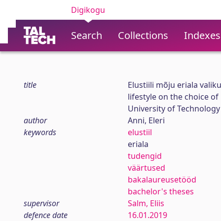
Digikogu
Search
Collections
Indexes
title
Elustiili mõju eriala vali
lifestyle on the choice o
University of Technology
author
Anni, Eleri
keywords
elustiil
eriala
tudengid
väärtused
bakalaureusetööd
bachelor's theses
supervisor
Salm, Eliis
defence date
16.01.2019