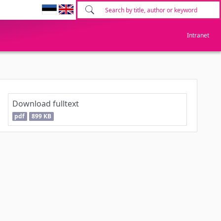
Intranet
Download fulltext
pdf
899 KB