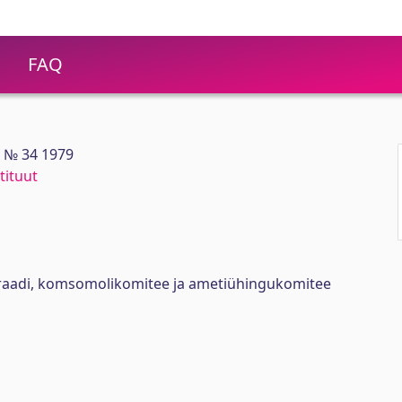
FAQ
 № 34 1979
tituut
oraadi, komsomolikomitee ja ametiühingukomitee