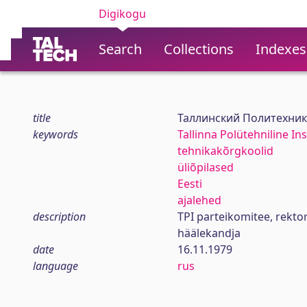
Digikogu
Search
Collections
Indexes
title
Таллинский Политехник
keywords
Tallinna Polütehniline Ins
tehnikakõrgkoolid
üliõpilased
Eesti
ajalehed
description
TPI parteikomitee, rekt
häälekandja
date
16.11.1979
language
rus