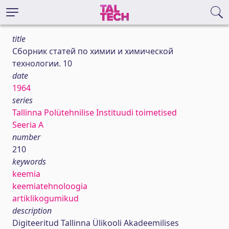
title
Сборник статей по химии и химической
технологии. 10
date
1964
series
Tallinna Polütehnilise Instituudi toimetised
Seeria A
number
210
keywords
keemia
keemiatehnoloogia
artiklikogumikud
description
Digiteeritud Tallinna Ülikooli Akadeemilises