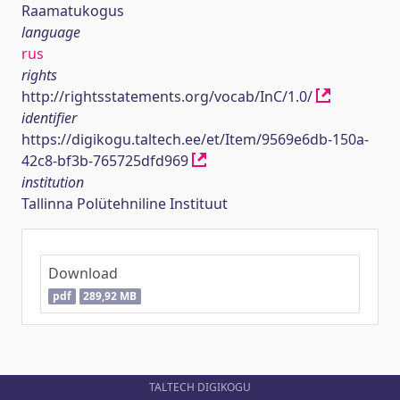
Raamatukogus
language
rus
rights
http://rightsstatements.org/vocab/InC/1.0/
identifier
https://digikogu.taltech.ee/et/Item/9569e6db-150a-
42c8-bf3b-765725dfd969
institution
Tallinna Polütehniline Instituut
Download
pdf
289,92 MB
TALTECH DIGIKOGU