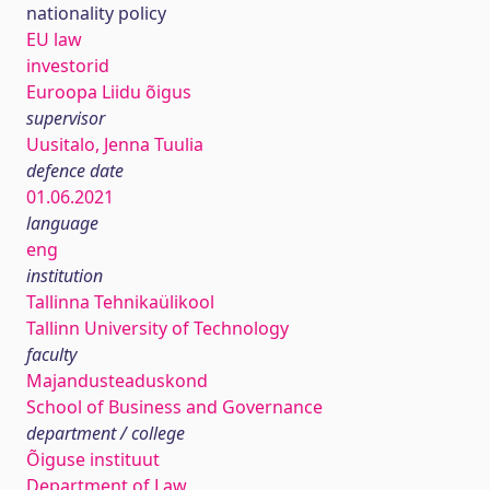
nationality policy
EU law
investorid
Euroopa Liidu õigus
supervisor
Uusitalo, Jenna Tuulia
defence date
01.06.2021
language
eng
institution
Tallinna Tehnikaülikool
Tallinn University of Technology
faculty
Majandusteaduskond
School of Business and Governance
department / college
Õiguse instituut
Department of Law