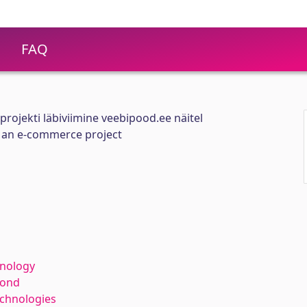
FAQ
rojekti läbiviimine veebipood.ee näitel
 an e-commerce project
hnology
kond
echnologies