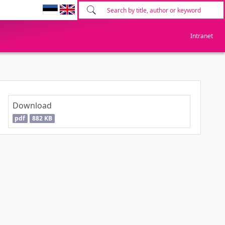
Intranet
Download
pdf
882 KB