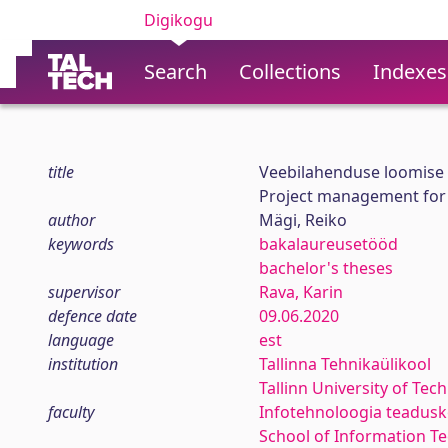
Digikogu
Search
Collections
Indexes
title
Veebilahenduse loomise p
Project management for
author
Mägi, Reiko
keywords
bakalaureusetööd
bachelor's theses
supervisor
Rava, Karin
defence date
09.06.2020
language
est
institution
Tallinna Tehnikaülikool
Tallinn University of Tec
faculty
Infotehnoloogia teadus
School of Information T