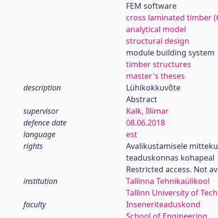
FEM software
cross laminated timber (
analytical model
structural design
module building system
timber structures
master's theses
description
Lühikokkuvõte
Abstract
supervisor
Kalk, Illimar
defence date
08.06.2018
language
est
rights
Avalikustamisele mitteku
teaduskonnas kohapeal
Restricted access. Not av
institution
Tallinna Tehnikaülikool
Tallinn University of Tec
faculty
Inseneriteaduskond
School of Engineering