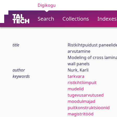
Digikogu
Search
Collections
Indexes
title
Ristkihtpuidust paneelid
arvutamine
Modeling of cross lamina
wall panels
author
Nurk, Karli
keywords
tarkvara
ristkihtliimpuit
mudelid
tugevusarvutused
moodulmajad
puitkonstruktsioonid
magistritööd