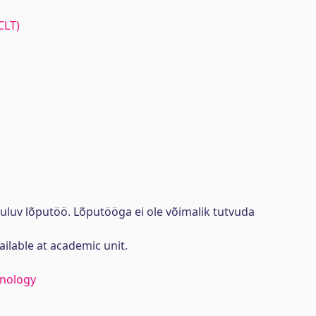
CLT)
uluv lõputöö. Lõputööga ei ole võimalik tutvuda
ailable at academic unit.
hnology