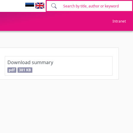
Intranet
Download summary
pdf
381 KB