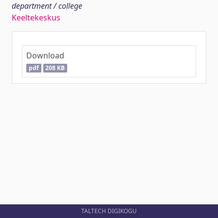
department / college
Keeltekeskus
Download
pdf
208 KB
TALTECH DIGIKOGU