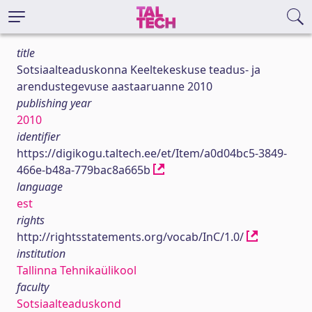
title
Sotsiaalteaduskonna Keeltekeskuse teadus- ja
arendustegevuse aastaaruanne 2010
publishing year
2010
identifier
https://digikogu.taltech.ee/et/Item/a0d04bc5-3849-
466e-b48a-779bac8a665b
language
est
rights
http://rightsstatements.org/vocab/InC/1.0/
institution
Tallinna Tehnikaülikool
faculty
Sotsiaalteaduskond