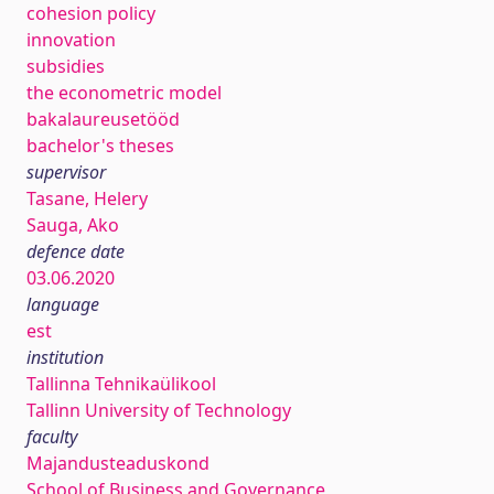
cohesion policy
innovation
subsidies
the econometric model
bakalaureusetööd
bachelor's theses
supervisor
Tasane, Helery
Sauga, Ako
defence date
03.06.2020
language
est
institution
Tallinna Tehnikaülikool
Tallinn University of Technology
faculty
Majandusteaduskond
School of Business and Governance